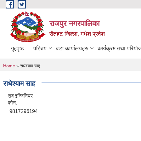
Skip to main content
राजपुर नगरपालिका
रौतहट जिल्ला, मधेश प्रदेश
गृहपृष्ठ
परिचय
वडा कार्यालयहरु
कार्यक्रम तथा परियो
You are here
Home
» राधेश्याम साह
राधेश्याम साह
सव इन्जिनियर
फोन:
9817296194