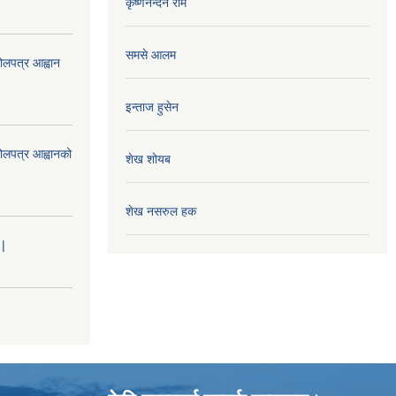
कृष्णनन्दन राम
समसे आलम
ोलपत्र आह्वान
इन्ताज हुसेन
बोलपत्र आह्वानको
शेख शोयब
शेख नसरुल हक
 |