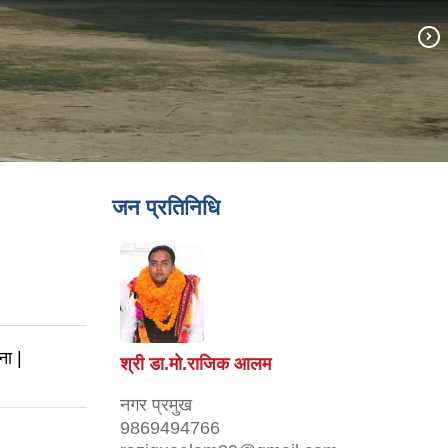
जन प्रतिनिधि
ना |
श्री डा.मो.राजिक आलम
नगर प्रमुख
9869494766