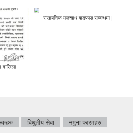
रासायनिक मलखाध बाडफाड सम्बन्धमा |
मा दाखिला
्कहरु
विधुतीय सेवा
नमुना फारमहरु