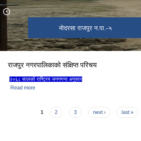
राजपुर नगरपालिकाको प्राकृतिक सौन्दर्यता।
लाल बकैया नदिको दृश्य।
मोदरसा राजपुर न.पा.-५
मोदरसा
राजपुर नगरपालिकाको संक्षिप्त परिचय
२०६८ सालको राष्ट्रिय जनगणना अनुसार
Read more
about राजपुर नगरपालिकाको संक्षिप्त परिचय
Pages
1
2
3
next ›
last »