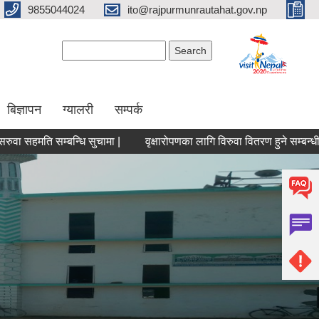
9855044024
ito@rajpurmunrautahat.gov.np
Search form
Search
बिज्ञापन
ग्यालरी
सम्पर्क
ति सम्बन्धि सुचामा |
वृक्षारोपणका लागि विरुवा वितरण हुने सम्बन्धी सुचना |