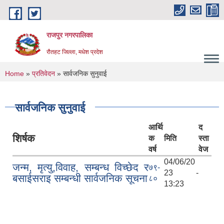
Skip to main content
राजपुर नगरपालिका
रौतहट जिल्ला, मधेश प्रदेश
You are here
Home
»
प्रतिवेदन
» सार्वजनिक सुनुवाई
सार्वजनिक सुनुवाई
आर्थि
द
शिर्षक
क
मिति
स्ता
वर्ष
वेज
04/06/20
जन्म, मृत्यु,विवाह, सम्बन्ध विच्छेद र
७९-
23 -
बसाईसराइ सम्बन्धी सार्वजनिक सूचना
८०
13:23