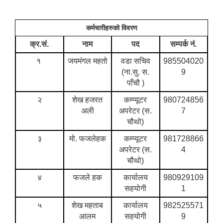
कर्मचारीहरुको विवरण
क्र.सं.
नाम
पद
सम्पर्क नं.
१
जयमंगल महतो
वडा सचिव
985504020
(ना.सु. स.
9
पाँचौ )
२
शेख हजरत
कम्प्यूटर
980724856
अली
अपरेटर (स.
7
चौथो)
३
मो. फजलेहक
कम्प्यूटर
981728866
अपरेटर (स.
4
चौथो)
४
फजले हक
कार्यालय
980929109
सहयोगी
1
५
शेख महताब
कार्यालय
982525571
आलम
सहयोगी
9