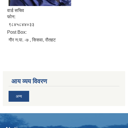
वार्ड सचिव
फोन:
९८४५८४४०३३
Post Box:
गौर न.पा. -७ , सिसवा, रौतहट
आय व्यय विवरण
अन्य