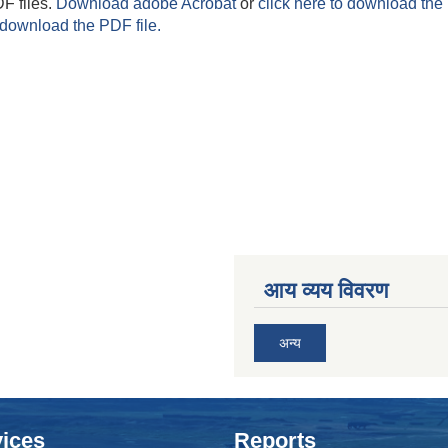
F files.
Download adobe Acrobat
or
click here to download the 
 download the PDF file.
आय व्यय विवरण
अन्य
ices
Reports